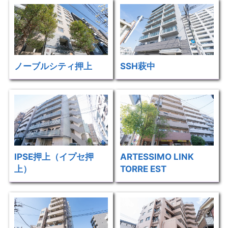
ノーブルシティ押上
SSH萩中
IPSE押上（イプセ押
ARTESSIMO LINK
上）
TORRE EST