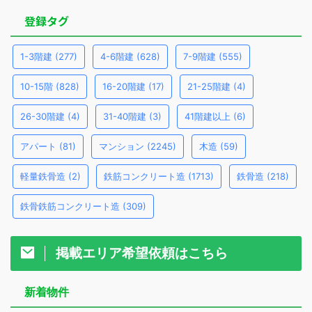
登録タグ
1-3階建
(277)
4-6階建
(628)
7-9階建
(555)
10-15階
(828)
16-20階建
(17)
21-25階建
(4)
26-30階建
(4)
31-40階建
(3)
41階建以上
(6)
アパート
(81)
マンション
(2245)
木造
(59)
軽量鉄骨造
(2)
鉄筋コンクリート造
(1713)
鉄骨造
(218)
鉄骨鉄筋コンクリート造
(309)
掲載エリア希望依頼はこちら
新着物件