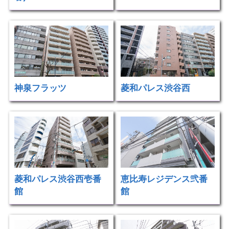
神泉フラッツ
菱和パレス渋谷西
菱和パレス渋谷西壱番
恵比寿レジデンス弐番
館
館