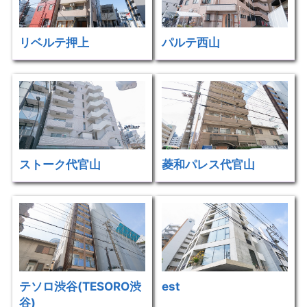
リベルテ押上
パルテ西山
ストーク代官山
菱和パレス代官山
テソロ渋谷(TESORO渋
est
谷)