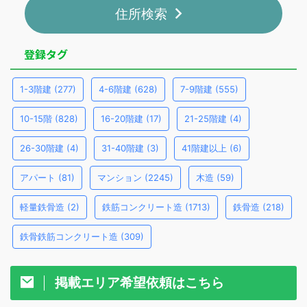
住所検索
登録タグ
1-3階建
(277)
4-6階建
(628)
7-9階建
(555)
10-15階
(828)
16-20階建
(17)
21-25階建
(4)
26-30階建
(4)
31-40階建
(3)
41階建以上
(6)
アパート
(81)
マンション
(2245)
木造
(59)
軽量鉄骨造
(2)
鉄筋コンクリート造
(1713)
鉄骨造
(218)
鉄骨鉄筋コンクリート造
(309)
掲載エリア希望依頼はこちら