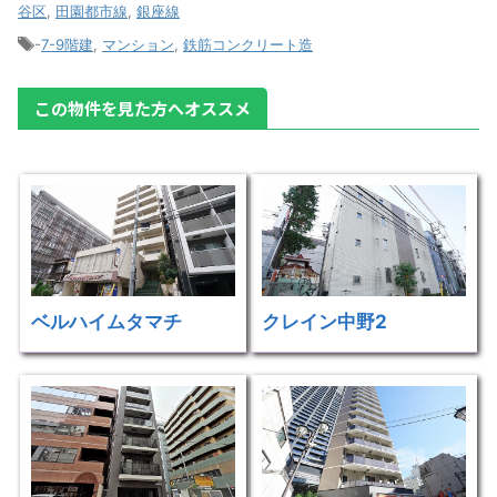
谷区
,
田園都市線
,
銀座線
-
7-9階建
,
マンション
,
鉄筋コンクリート造
この物件を見た方へオススメ
ベルハイムタマチ
クレイン中野2