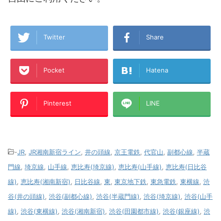
Twitter
Share
Pocket
Hatena
Pinterest
LINE
-
JR
,
JR湘南新宿ライン
,
井の頭線
,
京王電鉄
,
代官山
,
副都心線
,
半蔵
門線
,
埼京線
,
山手線
,
恵比寿(埼京線)
,
恵比寿(山手線)
,
恵比寿(日比谷
線)
,
恵比寿(湘南新宿)
,
日比谷線
,
東
,
東京地下鉄
,
東急電鉄
,
東横線
,
渋
谷(井の頭線)
,
渋谷(副都心線)
,
渋谷(半蔵門線)
,
渋谷(埼京線)
,
渋谷(山手
線)
,
渋谷(東横線)
,
渋谷(湘南新宿)
,
渋谷(田園都市線)
,
渋谷(銀座線)
,
渋