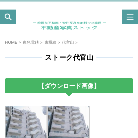
綺麗な不動産・物件の外観写真のフリー素材は「不動
産写真ストック」。高クオリティのマンション・アパ
ート写真を無料ダウンロード！
HOME
>
東急電鉄
>
東横線
>
代官山
>
ストーク代官山
【ダウンロード画像】