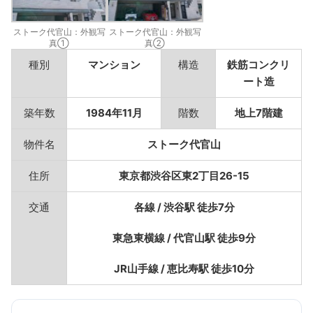
ストーク代官山：外観写
ストーク代官山：外観写
真①
真②
種別
マンション
構造
鉄筋コンクリ
ート造
築年数
1984年11月
階数
地上7階建
物件名
ストーク代官山
住所
東京都渋谷区東2丁目26-15
交通
各線 / 渋谷駅 徒歩7分
東急東横線 / 代官山駅 徒歩9分
JR山手線 / 恵比寿駅 徒歩10分