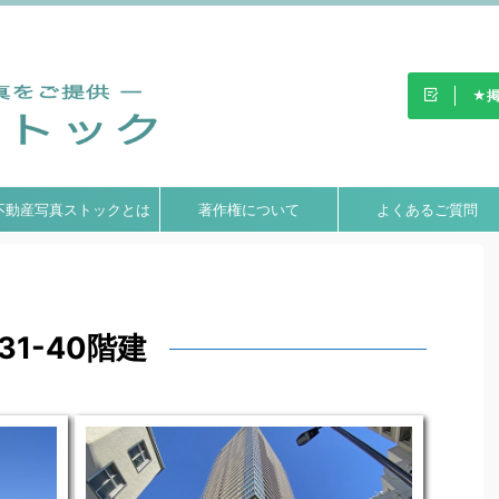
不動産写真ストック」。高
ウンロード！
★掲
不動産写真ストックとは
著作権について
よくあるご質問
31-40階建