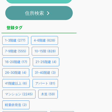
住所検索
登録タグ
1-3階建
(277)
4-6階建
(628)
7-9階建
(555)
10-15階
(828)
16-20階建
(17)
21-25階建
(4)
26-30階建
(4)
31-40階建
(3)
41階建以上
(6)
アパート
(81)
マンション
(2245)
木造
(59)
軽量鉄骨造
(2)