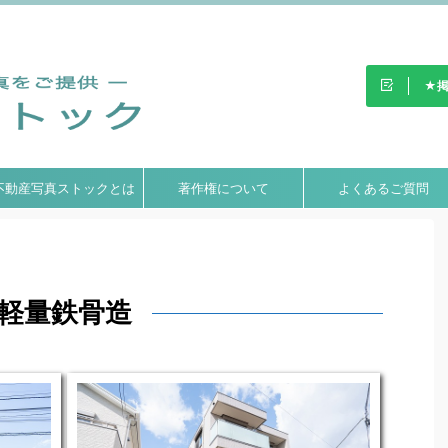
不動産写真ストック」。高
ウンロード！
★掲
不動産写真ストックとは
著作権について
よくあるご質問
軽量鉄骨造