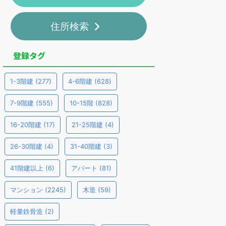
住所検索
登録タグ
1-3階建
(277)
4-6階建
(628)
7-9階建
(555)
10-15階
(828)
16-20階建
(17)
21-25階建
(4)
26-30階建
(4)
31-40階建
(3)
41階建以上
(6)
アパート
(81)
マンション
(2245)
木造
(59)
軽量鉄骨造
(2)